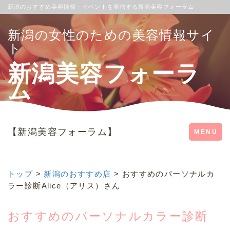
新潟のおすすめ美容情報・イベントを発信する新潟美容フォーラム
新潟の女性のための美容情報サイ
ト
新潟美容フォーラ
ム
【新潟美容フォーラム】
Toggle
MENU
navigation
トップ
>
新潟のおすすめ店
> おすすめのパーソナルカ
ラー診断Alice（アリス）さん
おすすめのパーソナルカラー診断