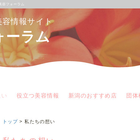
美容フォーラム
美容情報サイト
ォーラム
想い
役立つ美容情報
新潟のおすすめ店
団体
トップ
> 私たちの想い