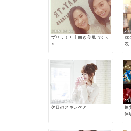
2019.04.22
20
プリッ！と上向き美尻づくり
2
♫
表
2019.04.01
20
休日のスキンケア
糖
体