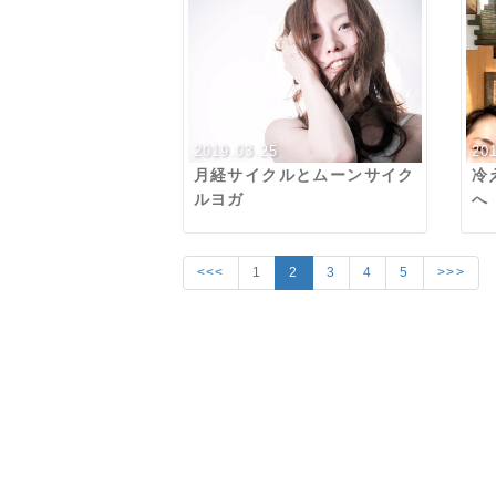
2019.03.25
20
月経サイクルとムーンサイク
冷
ルヨガ
へ
<<<
1
2
3
4
5
>>>