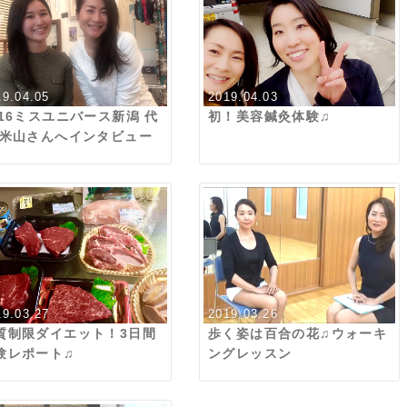
19.04.05
2019.04.03
016ミスユニバース新潟 代
初！美容鍼灸体験♫
 米山さんへインタビュー
19.03.27
2019.03.26
質制限ダイエット！3日間
歩く姿は百合の花♫ウォーキ
験レポート♫
ングレッスン